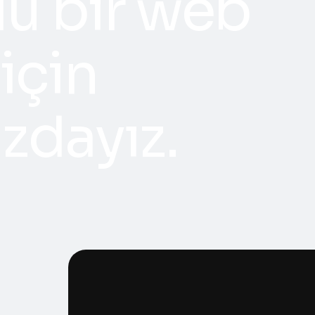
u bir web
 için
zdayız.