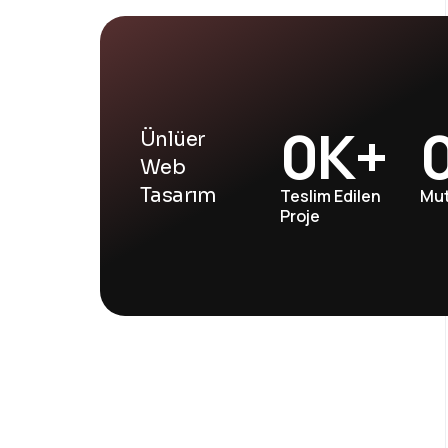
0
K+
Ünlüer
Web
Tasarım
Teslim Edilen
Mut
Proje