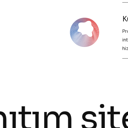
K
Pr
in
hi
m sitesi