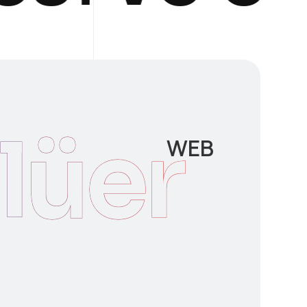
lüer
WEB