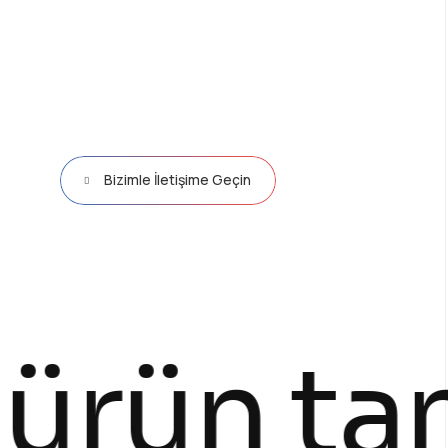
Bizimle İletişime Geçin
ün tanıtı