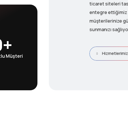
ticaret siteleri ta
entegre ettiğimi
müşterilerinize gü
sunmanızı sağlıyo
0
+
Hizmetlerimiz
lu Müşteri