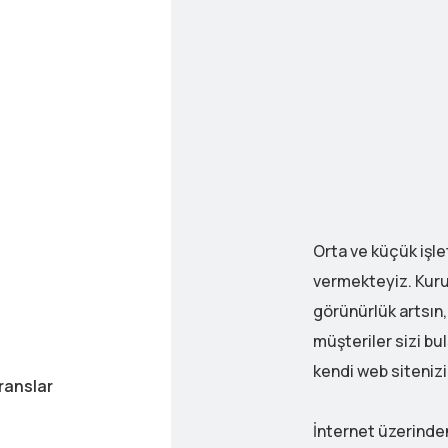
Orta ve küçük işl
vermekteyiz. Kurum
görünürlük artsın,
müşteriler sizi bu
kendi web sitenizi
ranslar
İnternet üzerinden