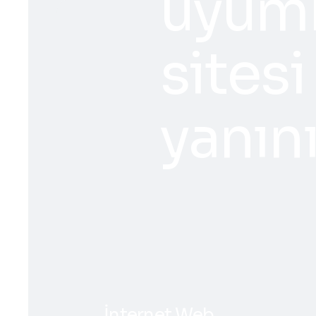
uyuml
sitesi
yanını
İnternet Web