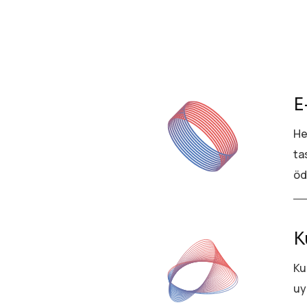
E
He
ta
öd
K
Ku
uy